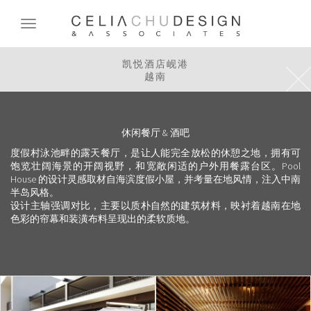
Skip
to
Toggle
main
navigation
content
凯悦酒店岘港
越南
休闲餐厅 & 酒吧
度假村泳池畔的露天餐厅，是让人能完全放松的休憩之地，
拥有可
饱览壮阔海景的开阔视野，和宽敞闲适的户外用餐露台区。
Pool
House 的设计灵感取材自海滨度假小屋，并考量在地风情，注入中南
半岛风格。
设计主轴强调对比，主要以质朴自然的建筑材料，
映衬着越南在地
色彩的帘幕和装潢布料呈现出的柔软质地。