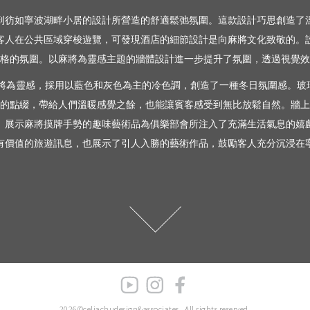
到彷如寧波湖畔小居的設計所營造的舒適鬆弛氛圍。這款設計巧思創造了
客人在公共區域穿梭遊覽，可發現酒店的細節設計是向麻將文化致敬的。
格的氛圍。以麻將為靈感主題的牆體設計進一步提升了氛圍，透過視覺效
 以麻將為靈感，採用以藍色和灰色為主的冷色調，創造了一種冬日氛圍感。
的點綴，帶給人們溫暖感覺之餘，也能讓賓客感受到無比放鬆自然。牆上
。展示麻將摸牌手勢的趣味藝術品為俱樂部會所注入了充滿生活氣息的嬉
有價值的旅遊訊息，也展示了引人入勝的藝術作品，鼓勵客人充分沉浸在
2026©celiachudesign&associates.
All rights reserved.