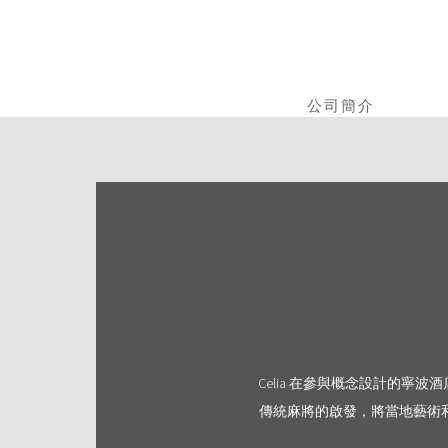
移
至
主
內
容
公司簡介
Celia 在參與概念設計的
傳統麻將的啟發，將當地藝術